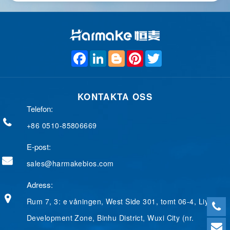
F
L
B
P
T
a
i
l
i
w
c
n
o
n
i
e
k
g
t
t
b
e
g
e
t
KONTAKTA OSS
o
d
e
r
e
o
I
r
e
r
Telefon:
k
n
s
t
+86 0510-85806669
E-post:
sales@harmakebios.com
Adress:
Rum 7, 3: e våningen, West Side 301, tomt 06-4, Liyuan
Development Zone, Binhu District, Wuxi City (nr.