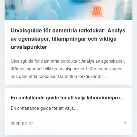
Utvalsguide för dammfria torkdukar: Analys
av egenskaper, tillämpningar och viktiga
urvalspunkter
Utvalsguide för dammfria torkdukar: Analys av egenskaper,
tillämpningar och viktiga urvalspunkter I. Kärnegenskaper
hos dammfria torkdukar Dammfria torkdukar är
rengöringsverktyg speciellt utformade för miljöer med hög
renhet. Tillverkade av polyesterfiber eller mikrofiber, har de
En omfattande guide för att välja laboratorieprovtagningsflaskor: material, specifikationer och tillämpningsscenarier
följande kärnegenskaper: 1. Lågt damm och låg statisk el:
Laser- eller ultraljuds kanttätningsteknik används för att
En omfattande guide för att välja
minska fiberavfall. I kombination med antistatisk funktion
laboratorieprovtagningsflaskor: material, specifikationer och
undviker den partikelforening orsakad av friktion. 2. Effektiv
tillämpningsscenarier I laboratorieforskning, industriella
2025-07-27
rengöring: Mikrofiberstrukturen kan adsorbera litet damm
tester eller provinsamlingsscenarier är valet av lämplig